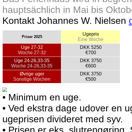
hauptsächlich in Mai bis Oktob
Kontakt Johannes W. Nielsen
Ugepris
Priser 2025
Eine Woche
Uge 27-32
DKK 5250
Woche 27-32
€700
Uge 24-26,33-35
DKK 3750
Woche 24-26,33-35
€600
Øvrige uger
DKK 3750
Sonstige Wochen
€500
• Minimum en uge.
• Ved ekstra dage udover en 
ugeprisen divideret med syv.
• Prisen er eks. slutrengøring