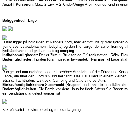
Förde und das Meer. Hier können Sie Ihren Frühstückskaffee in Ruhe genieß
Anzahl Personen:
Max. 2 Erw. + 2 Kinder/Junge + ein kleines Kind in eine
Beliggenhed - Lage
Huset ligger på nordsiden af Randers fjord, med en flot udsigt over fjorden o
fjerne ses lystbådehavnen i Udbyhøj og den lille færge, der sejler frem og t
lystbådehavn med grillbar, café og camping.
Indkøbsmuligheder:
Der er 7km til Brugsen og OK tankstation i Råby. Fle
Bademuligheder:
Fjorden foran huset er lavvandet. Hvis man vil bade skal
Ruhige und naturschöne Lage mit schöner Aussicht auf die Förde und Katte
Fähre, die über den Fjord hin und her fährt. Das Haus liegt in einem klein
Strand, Yachthafen, Eiskiosk, Camping und Café sind es 3km.
Einkaufsmöglichkeiten:
Supermarkt (Brugsen) und Tankstelle in Råby 7k
Bademöglichkeiten:
Die Förde vor dem Haus ist flach. Wenn Sie Baden mö
ein Sandstrand angelegt worden ist.
Klik på kortet for større kort og ruteplanlægning