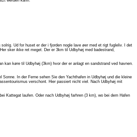
utzt werden kann.
rig. Ud for huset er der i fjorden nogle lave øer med et rigt fugleliv. I det
r. Her sker ikke ret meget. Der er 3km til Udbyhøj med badestrand,
an kan køre til Udbyhøj (3km) hvor der er anlagt en sandstrand ved havnen.
l Sonne. In der Ferne sehen Sie den Yachthafen in Udbyhøj und die kleine
assentourismus verschont. Hier passiert nicht viel. Nach Udbyhøj mit
i Kattegat laufen. Oder nach Udbyhøj farhren (3 km), wo bei dem Hafen