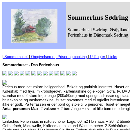
Sommerhus Sødring 
Sommerhus i Sødring, Østjylland 
Ferienhaus in Dänemark Sødring, 
|
Sommerhuset
|
Omgivelserne
|
Priser og booking
|
Udflugter
|
Links
|
Sommerhuset - Das Ferienhaus
Feriehus med naturskøn beliggenhed. Enkelt og praktisk indrettet. Huset 
Køleskab med frys, mikrobølgeovn, kaffemaskine og elkoger. Sofa, tv, DVD
værelse med 2 store køjesenge (200x80cm) med springmadrasser og plads til
brusekabine og vaskemaskine. Huset opvarmes med el og/eller brændeovn. G
ikke er godt. På terrassen er der bord og stole til 5 personer. Huset er meget
Antal personer:
Max. 2 voksne + 2 børn/unge + evt. et lille barn i medbrag
Einfaches Ferienhaus in naturschöner Lage. 60 m2 Holzhaus + 20m2 überde
Gefrierfach, Microwelle, Kaffeemaschine und Wasserkocher. 2 Schlafräume