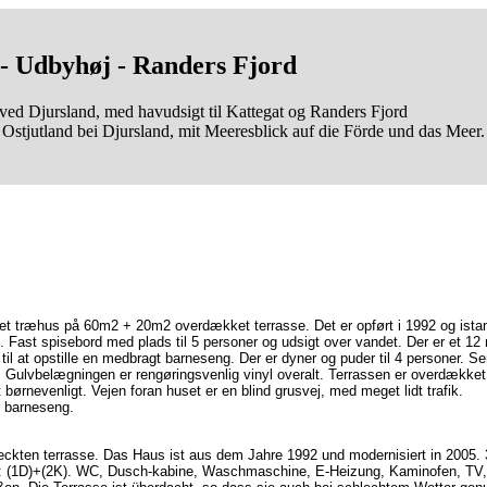
- Udbyhøj - Randers Fjord
ved Djursland, med havudsigt til Kattegat og Randers Fjord
Ostjutland bei Djursland, mit Meeresblick auf die Förde und das Meer.
er et træhus på 60m2 + 20m2 overdækket terrasse. Det er opført i 1992 og is
. Fast spisebord med plads til 5 personer og udsigt over vandet. Der er et 
 at opstille en medbragt barneseng. Der er dyner og puder til 4 personer. Se
ulvbelægningen er rengøringsvenlig vinyl overalt. Terrassen er overdækket o
 børnevenligt. Vejen foran huset er en blind grusvej, med meget lidt trafik.
t barneseng.
ckten terrasse. Das Haus ist aus dem Jahre 1992 und modernisiert in 2005
: (1D)+(2K). WC, Dusch-kabine, Waschmaschine, E-Heizung, Kaminofen, TV, 