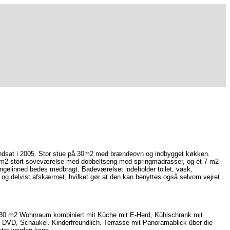
tandsat i 2005. Stor stue på 30m2 med brændeovn og indbygget køkken.
12 m2 stort soveværelse med dobbeltseng med springmadrasser, og et 7 m2
ngelinned bedes medbragt. Badeværelset indeholder toilet, vask,
g delvist afskærmet, hvilket gør at den kan benyttes også selvom vejret
. 30 m2 Wohnraum kombiniert mit Küche mit E-Herd, Kühlschrank mit
DVD, Schaukel. Kinderfreundlich. Terrasse mit Panoramablick über die