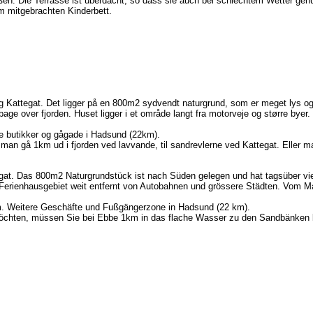
en. Die Terrasse ist überdacht, so dass sie auch bei schlechtem Wetter gen
m mitgebrachten Kinderbett.
g Kattegat. Det ligger på en 800m2 sydvendt naturgrund, som er meget lys og sol
ilbage over fjorden. Huset ligger i et område langt fra motorveje og større bye
re butikker og gågade i Hadsund (22km).
 man gå 1km ud i fjorden ved lavvande, til sandrevlerne ved Kattegat. Eller m
gat. Das 800m2 Naturgrundstück ist nach Süden gelegen und hat tagsüber vie
en Ferienhausgebiet weit entfernt von Autobahnen und grössere Städten. Vom M
m. Weitere Geschäfte und Fußgängerzone in Hadsund (22 km).
chten, müssen Sie bei Ebbe 1km in das flache Wasser zu den Sandbänken be